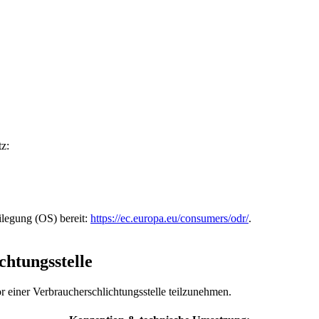
z:
ilegung (OS) bereit:
https://ec.europa.eu/consumers/odr/
.
chtungs­stelle
vor einer Verbraucherschlichtungsstelle teilzunehmen.