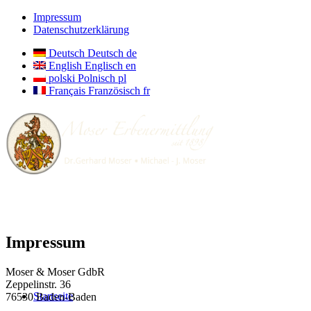
Impressum
Datenschutzerklärung
Deutsch
Deutsch
de
English
Englisch
en
polski
Polnisch
pl
Français
Französisch
fr
Impressum
Moser & Moser GdbR
Zeppelinstr. 36
Startseite
76530 Baden-Baden